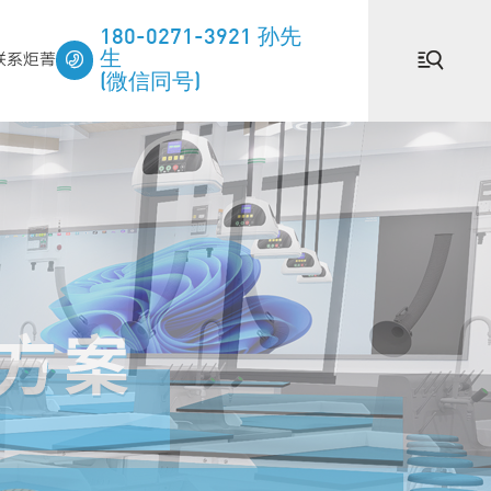
180-0271-3921 孙先


联系炬菁
生
(微信同号)