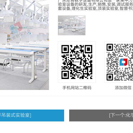
广东炬菁教学设备有限公司是一家集中,
室
顶装
型
初中物理实验箱
验室设备的研发,生产,销售,安装,调试服
套设备,理化生实验室,顶装实验室,智慧书法教
教室
通用技
材
高中化学实验箱
室
理化生
高中物理实验箱
室
心理
室
地理专
室
历史专
手机网站二维码
添加微信
室
室
学吊装式实验室]
[下一个:化
室