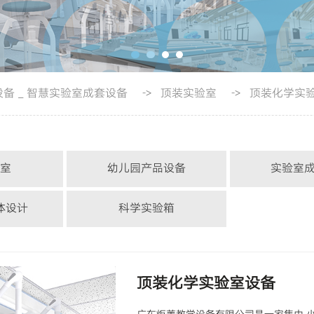
设备
智慧实验室成套设备
顶装实验室
顶装化学实
_
->
->
室
幼儿园产品设备
实验室
室
幼儿园教具
中学化学实
体设计
科学实验箱
室
中学物理实
塑
中小学实验箱
动室
中学生物实
顶装化学实验室设备
型
初中化学实验箱