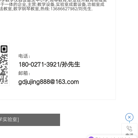
小学教学仪器设备及中小学,高等教育,职业技术教育领域实
实验室
洗涤台
务于一体的企业,主营:教学设备,实验室成套设备,功能室成
室,数字钢琴教室,热线:13686627982/刘先生.
术实验室
药品柜
准备室
咨询室
电话：
180-0271-3921/孙先生
用教室
邮箱：
用教室
gdjujing888@163.com
学实验室]
理化生实验室建设方案？
电话