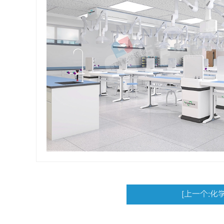
数字化地理实验室
音乐功能
地理园模
创客实验室
智慧书法
体育器
理化生准备室
舞蹈功能
美术功能
书法功能
陶艺功能
国学教
创客教
[上一个:化
少先队教