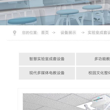
首页
设备展示
实验室成套
您的位置:
->
->
智慧实验室成套设备
多功能教
中考实验操作考评系统
科学实验
现代多媒体电教设备
校园文化整
理化生实验室
美术教
纳米电子黑板一体机
校园雕
吊装式实验室
综合实践活
多媒体一体机系列
生物园模